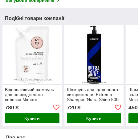
Всі умови повернення
Подібні товари компанії
Відновлюючий шампунь
Шампунь для щоденного
Шам
для пошкодженого
використання Extremo
воло
волосся Mimare
Shampoo Nutra Shine 500
Mois
reconstruction shampoo
мл
200 
780
720
450
₴
₴
480 мл
Купити
Купити
Про нас