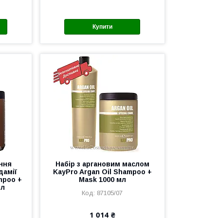
Купити
ння
Набір з аргановим маслом
дамії
KayPro Argan Oil Shampoo +
mpoo +
Mask 1000 мл
мл
87105/07
1 014 ₴