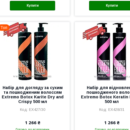
Купити
Купити
Топ
Набір для догляду за сухим
Набір для відновле
та пошкодженим волоссям
пошкодженого воло
Extremo Botox Karite Dry and
Extremo Botox Keratin 
Crispy 500 мл
500 мл
EX427/30
EX428/31
1 266 ₴
1 266 ₴
Готово до відправки
Готово до відправки