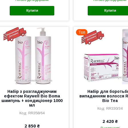
Купити
Купити
Топ
Набір з розгладжуючим
Набір для боротьб
ефектом Raywell Bio Boma
випаданням волосся R
шампунь + кондиціонер 1000
Bio Tea
мл
RR330/34
RR358/64
2 420 ₴
2 850 ₴