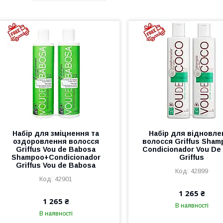
Набір для зміцнення та
Набір для відновле
оздоровлення волосся
волосся Griffus Sham
Griffus Vou de Babosa
Condicionador Vou De
Shampoo+Condicionador
Griffus
Griffus Vou de Babosa
42899
42901
1 265 ₴
1 265 ₴
В наявності
В наявності