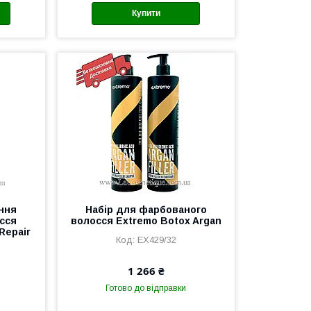
Купити
ння
Набір для фарбованого
сся
волосся Extremo Botox Argan
Repair
EX429/32
1 266 ₴
Готово до відправки