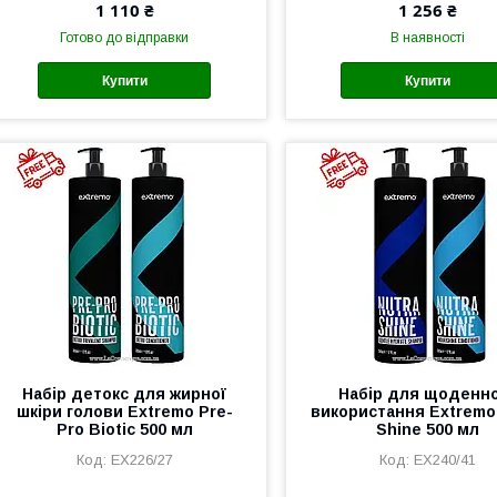
1 110 ₴
1 256 ₴
Готово до відправки
В наявності
Купити
Купити
Набір детокс для жирної
Набір для щоденн
шкіри голови Extremo Pre-
використання Extremo
Pro Biotic 500 мл
Shine 500 мл
EX226/27
EX240/41