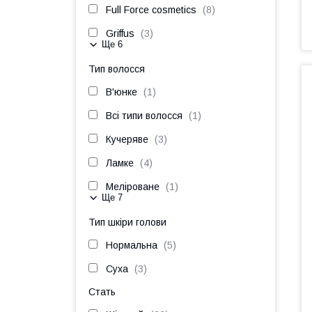
Full Force cosmetics
8
Griffus
3
Ще 6
Тип волосся
В'юнке
1
Всі типи волосся
1
Кучеряве
3
Ламке
4
Меліроване
1
Ще 7
Тип шкіри голови
Нормальна
5
Суха
3
Стать