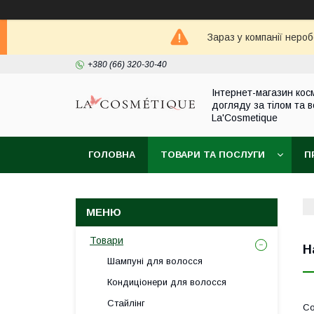
Зараз у компанії неро
+380 (66) 320-30-40
Інтернет-магазин кос
догляду за тілом та 
La'Cosmetique
ГОЛОВНА
ТОВАРИ ТА ПОСЛУГИ
П
Товари
Н
Шампуні для волосся
Кондиціонери для волосся
Стайлінг