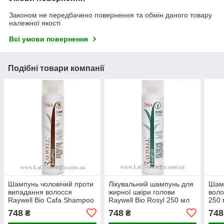
Законом не передбачено повернення та обмін даного товару
належної якості
Всі умови повернення
Подібні товари компанії
Шампунь чоловічий проти
Лікувальний шампунь для
Шамп
випадання волосся
жирної шкіри голови
воло
Raywell Bio Cafa Shampoo
Raywell Bio Rosyl 250 мл
250 
250 мл
748
748
748
₴
₴