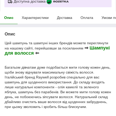
Доступна доставка
Опис
Характеристики
Доставка
Оплата
Умови п
Опис
Цей шампунь та шампуні інших брендів можете переглянути
⇒
Шампуні
на нашому сайті, перейшовши за посиланням
для волосся
⇐
Багатьом дівчатам дуже подобається мити голову кожен день,
щоби знову відчувати максимальну свіжість волосся.
Італійський бренд Raywell розробив спеціально для вас
шампунь для щоденного використання. До складу входять
лише натуральні компоненти - олія камелії та зеленого
яблука, шампунь без парабенів. Ви можете мити голову кожен
день, не побоюючись зіпсувати волосся. Натуральний склад
дбайливо очистить ваше волосся від щоденних забруднень,
при цьому зволожить і зробить більш блискучим.