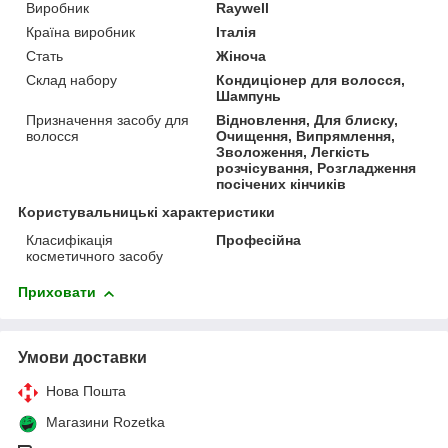
Виробник
Raywell
Країна виробник
Італія
Стать
Жіноча
Склад набору
Кондиціонер для волосся,
Шампунь
Призначення засобу для
Відновлення, Для блиску,
волосся
Очищення, Випрямлення,
Зволоження, Легкість
розчісування, Розгладження
посічених кінчиків
Користувальницькі характеристики
Класифікація
Професійна
косметичного засобу
Приховати
Умови доставки
Нова Пошта
Магазини Rozetka