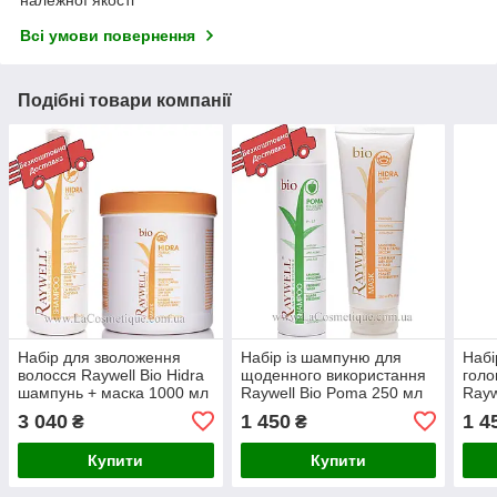
Всі умови повернення
Подібні товари компанії
Набір для зволоження
Набір із шампуню для
Набі
волосся Raywell Bio Hidra
щоденного використання
голо
шампунь + маска 1000 мл
Raywell Bio Poma 250 мл
Rayw
та маска Raywell Bio Hidra
+ ма
3 040
1 450
1 4
₴
₴
250 мл
250 
Купити
Купити