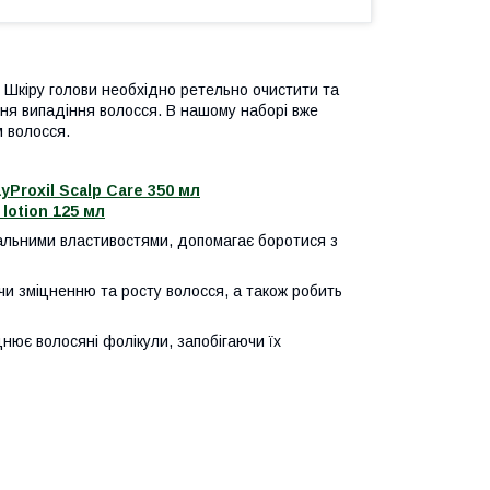
 Шкіру голови необхідно ретельно очистити та
ння випадіння волосся. В нашому наборі вже
м волосся.
Proxil Scalp Care 350 мл
lotion 125 мл
альними властивостями, допомагає боротися з
чи зміцненню та росту волосся, а також робить
нює волосяні фолікули, запобігаючи їх