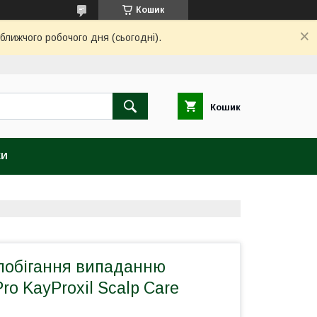
Кошик
ближчого робочого дня (сьогодні).
Кошик
КИ
апобігання випаданню
ro KayProxil Scalp Care