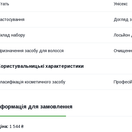
тать
Унісекс
астосування
Догляд з
клад набору
Лосьйон 
ризначення засобу для волосся
Очищення
Користувальницькі характеристики
ласифікація косметичного засобу
Професі
нформація для замовлення
іна:
1 544 ₴