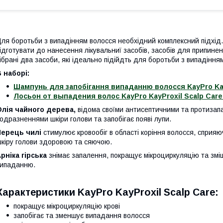
ля боротьби з випадінням волосся необхідний комплексний підхід.
ідготувати до нанесення лікувальниї засобів, засобів для припине
ібрані два засоби, які ідеально підійдть для боротьби з випадіння
 наборі:
Шампунь для запобігання випаданню волосся KayPro Kay
Лосьон от выпадения волос KayPro KayProxil Scalp Care 
лія чайного дерева,
відома своїми антисептичними та протизап
одразненнями шкіри голови та запобігає появі лупи.
Перець чилі
стимулює кровообіг в області коріння волосся, сприяю
кіру голови здоровою та сяючою.
рніка гірська
знімає запалення, покращує мікроциркуляцію та зміц
ипаданню.
Характеристики KayPro KayProxil Scalp Care:
покращує мікроциркуляцію крові
запобігає та зменшує випадання волосся