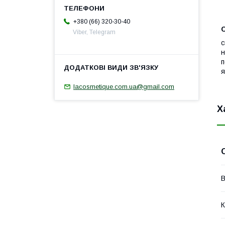
+380 (66) 320-30-40
Viber, Telegram
с
н
п
я
lacosmetique.com.ua@gmail.com
Х
В
К