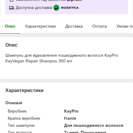
Доступна доставка
Опис
Характеристики
Доставка
Оплата
Умови п
Опис
Шампунь для відновлення пошкодженого волосся KayPro
KayVegan Repair Shampoo 350 мл
Характеристики
Основні
Виробник
KayPro
Країна виробник
Італія
Тип шампуню
Для пошкодженого волосся
Тип волосся
Тьмяні, Пошкоджені,