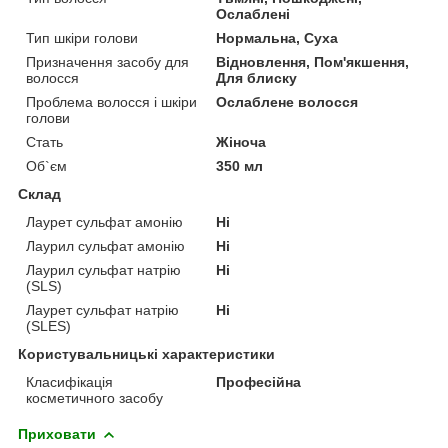
Ослаблені
Тип шкіри голови
Нормальна, Суха
Призначення засобу для
Відновлення, Пом'якшення,
волосся
Для блиску
Проблема волосся і шкіри
Ослаблене волосся
голови
Стать
Жіноча
Об`єм
350 мл
Склад
Лаурет сульфат амонію
Ні
Лаурил сульфат амонію
Ні
Лаурил сульфат натрію
Ні
(SLS)
Лаурет сульфат натрію
Ні
(SLES)
Користувальницькі характеристики
Класифікація
Професійна
косметичного засобу
Приховати