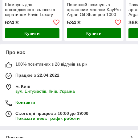
Шампунь для
Поживний шампунь з
Пож
пошкодженого волосся з
аргановим маслом KayPro
арга
кератином Envie Luxury
Argan Oil Shampoo 1000
Arga
Keratin Shampoo 250 мл
мл
624
534
368
₴
₴
Купити
Купити
Про нас
100% позитивних з 28 відгуків за рік
Працює з 22.04.2022
м. Київ
вул. Ентузіастів, Київ, Україна
Контакти
Сьогодні працює з 10:00 до 19:00
Показати весь графік роботи
Про нас