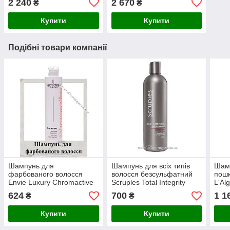
2 240
2 670
₴
₴
Купити
Купити
Подібні товари компанії
Шампунь для
Шампунь для всіх типів
Шам
фарбованого волосся
волосся безсульфатний
пошк
Envie Luxury Chromaсtive
Scruples Total Integrity
L'Al
Shampoo 250 мл
Ultra Rich Shampoo 350
250 
624
700
1 1
₴
₴
мл
Купити
Купити