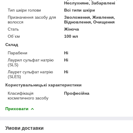
Неслухняне, Забарвлені
Тип шкіри голови
Всі типи шкіри
Призначення засобу для
Зволоження, Живлення,
волосся
Відновлення, Очищення
Стать
Жіноча
Об`єм
100 мл
Склад
Парабени
Ні
Лаурил сульфат натрію
Ні
(SLS)
Лаурет сульфат натрію
Ні
(SLES)
Користувальницькі характеристики
Класифікація
Професійна
косметичного засобу
Приховати
Умови доставки