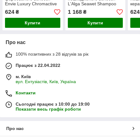
Envie Luxury Chromaсtive
L'Alga Seawet Shampoo
кера
Shampoo 250 мл
250 мл
Kera
624
1 168
624
₴
₴
Купити
Купити
Про нас
100% позитивних з 28 відгуків за рік
Працює з 22.04.2022
м. Київ
вул. Ентузіастів, Київ, Україна
Контакти
Сьогодні працює з 10:00 до 19:00
Показати весь графік роботи
Про нас