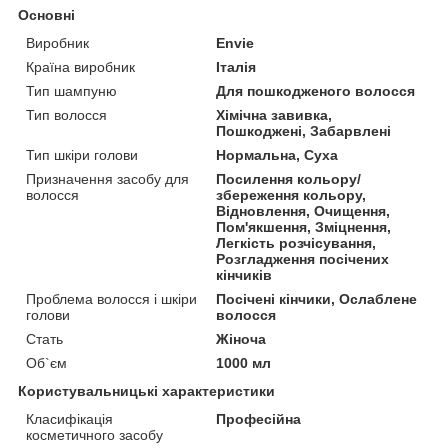
Основні
Виробник
Envie
Країна виробник
Італія
Тип шампуню
Для пошкодженого волосся
Тип волосся
Хімічна завивка,
Пошкоджені, Забарвлені
Тип шкіри голови
Нормальна, Суха
Призначення засобу для
Посилення кольору/
волосся
збереження кольору,
Відновлення, Очищення,
Пом'якшення, Зміцнення,
Легкість розчісування,
Розгладження посічених
кінчиків
Проблема волосся і шкіри
Посічені кінчики, Ослаблене
голови
волосся
Стать
Жіноча
Об`єм
1000 мл
Користувальницькі характеристики
Класифікація
Професійна
косметичного засобу