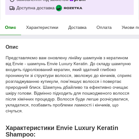
Доступна доставка
Опис
Характеристики
Доставка
Оплата
Умови п
Опис
Представляємо вам оновлену лінійку шампунів з кератином
від Envie - шампунь Envie Luxury Keratin. До складу шампуню
входить гідролізований кератин, який здатний глибоко
проникнути зі структури волосся, зволожує до кінчиків, сприяє
розгладжуванню кутикули, пом'якшує волосся і повертає
природний блиск. Шампунь дбайливо та ефективно очищає
шкіру голови. Відмінно підходить для пошкодженого волосся
після хімічних процедур. Волосся буде легше розчісуватися,
укладатися, позбавить проблеми ламкості і кінчиків, що
січуться.
Характеристики Envie Luxury Keratin
Shampoo: