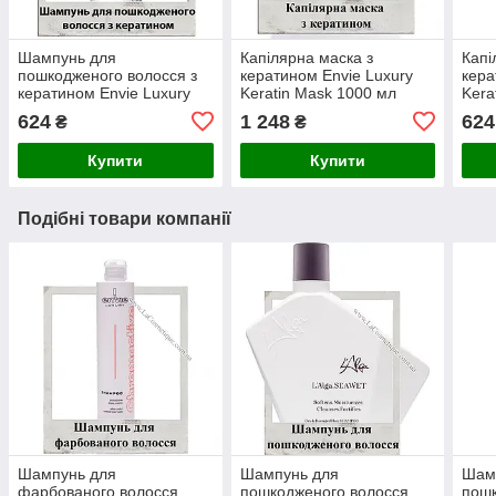
Шампунь для
Капілярна маска з
Капі
пошкодженого волосся з
кератином Envie Luxury
кера
кератином Envie Luxury
Keratin Mask 1000 мл
Kera
Keratin Shampoo 250 мл
624
1 248
624
₴
₴
Купити
Купити
Подібні товари компанії
Шампунь для
Шампунь для
Шам
фарбованого волосся
пошкодженого волосся
пошк