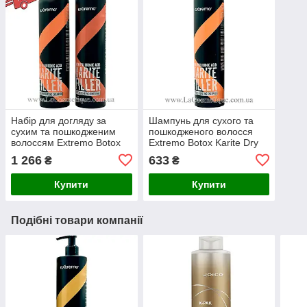
Набір для догляду за
Шампунь для сухого та
сухим та пошкодженим
пошкодженого волосся
волоссям Extremo Botox
Extremo Botox Karite Dry
Karite Dry and Crispy 500
and Crispy Shampoo
1 266
633
₴
₴
мл
Купити
Купити
Подібні товари компанії