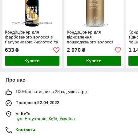
Кондиціонер для
Кондиціонер для
Конд
фарбованого волосся з
відновлення
відн
гіалуроновою кислотою та
пошкодженого волосся
пошк
аргановим маслом
Joico K-Pak Reconstructing
Joic
633
2 970
1 1
₴
₴
Extremo Botox Argan
Conditioner 1000 мл
Cond
Conditioner
Купити
Купити
Про нас
100% позитивних з 28 відгуків за рік
Працює з 22.04.2022
м. Київ
вул. Ентузіастів, Київ, Україна
Контакти