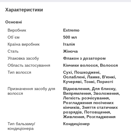
Характеристики
Основні
Виробник
Extremo
Об`єм
500 мл
Країна виробник
Італія
Стать
Жіноча
Упаковка засобу
Флакон з дозатором
Область застосування
Кінчики волосся, Волосся
Тип волосся
Сухі, Пошкоджені,
Ослаблені, Ламке, В'юнкі,
Кучеряві, Тонкі, Пористі
Призначення засобу для
Відновлення, Для блиску,
волосся
Випрямлення, Зволоження,
Легкість розчісування,
Розгладження посічених
кінчиків, Зняття статичних
розрядів, Потовщення,
Живлення, Розгладження
Тип бальзаму/
Кондиціонер
кондиціонера