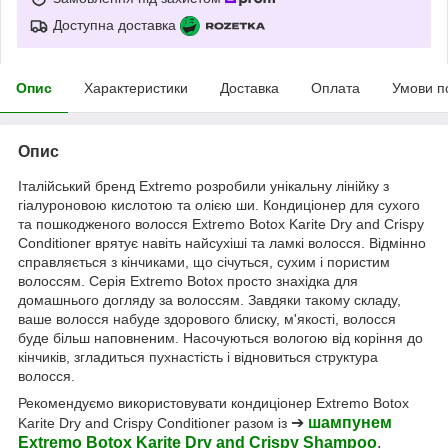
Доступна доставка
Опис
Характеристики
Доставка
Оплата
Умови п
Опис
Італійський бренд Extremo розробили унікальну лінійку з
гіалуроновою кислотою та олією ши. Кондиціонер для сухого
та пошкодженого волосся Extremo Botox Karite Dry and Crispy
Conditioner врятує навіть найсухіші та ламкі волосся. Відмінно
справляється з кінчиками, що січуться, сухим і пористим
волоссям. Серія Extremo Botox просто знахідка для
домашнього догляду за волоссям. Завдяки такому складу,
ваше волосся набуде здорового блиску, м'якості, волосся
буде більш наповненим. Насочуються вологою від коріння до
кінчиків, згладиться пухнастість і відновиться структура
волосся.
Рекомендуємо використовувати кондиціонер Extremo Botox
➔
шампунем
Karite Dry and Crispy Conditioner разом із
Extremo Botox Karite Dry and Crispy Shampoo
.