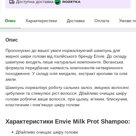
Доступна доставка
Опис
Характеристики
Доставка
Оплата
Умови п
Опис
Пропонуємо до вашої уваги нормалізуючий шампунь для
жирної шкіри голови від італійського бренду Envie. До складу
шампуню входять лише натуральні компоненти. Веганська
формула передбачає наявність компонентів нетваринного
походження. У складі олія мигдалю, екстракт кропиви та олія
амли.
Шампунь нормалізує роботу сальних залоз, зміцнює волосяні
цибулини та стимулює ріст волосся. Дбайливо очищає шкіру
голови роблячи ваше волосся, при цьому, м'яким, блискучим,
еластичним і пом'якшує шкіру голови.
Характеристики Envie Milk Prot Shampoo:
Дбайливо очищає шкіру голови