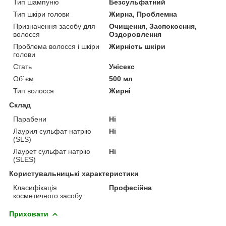
Тип шампуню
Безсульфатний
Тип шкіри голови
Жирна, Проблемна
Призначення засобу для
Очищення, Заспокоєння,
волосся
Оздоровлення
Проблема волосся і шкіри
Жирність шкіри
голови
Стать
Унісекс
Об`єм
500 мл
Тип волосся
Жирні
Склад
Парабени
Ні
Лаурил сульфат натрію
Ні
(SLS)
Лаурет сульфат натрію
Ні
(SLES)
Користувальницькі характеристики
Класифікація
Професійна
косметичного засобу
Приховати