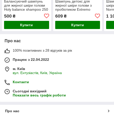
Балансуючий шампунь
Шампунь детокс для
Шамп
для жирної шкіри голови
жирної шкіри голови з
шкір
Holy balance shampoo 250
пробіотиком Extremo
Norm
мл
Shampoo Pre-Pro Biotic
мл
500
609
1 1
₴
₴
500 мл
Купити
Купити
Про нас
100% позитивних з 28 відгуків за рік
Працює з 22.04.2022
м. Київ
вул. Ентузіастів, Київ, Україна
Контакти
Сьогодні вихідний
Показати весь графік роботи
Про нас