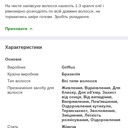
На чисте напівсухе волосся нанесіть 1-3 краплі олії і
рівномірно розподіліть по всій довжині волосся, не
торкаючись шкіри голови. Зробіть укладання.
Приховати
Характеристики
Основні
Виробник
Griffus
Країна виробник
Бразилія
Тип волосся
Всі типи волосся
Призначення засобу для
Живлення, Відновлення, Для
волосся
блиску, Для об'єму, Захист
від сонця, Від випадіння,
Випрямлення, Пом'якшення,
Оздоровлення кутикули,
Термозахист, Зволоження,
Зміцнення, Легкість
розчісування, Оздоровлення
Стать
Жіноча