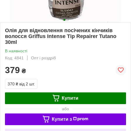
Олія для відновлення посічених кінчиків
волосся Griffus Intense Tip Repairer Tutano
30ml
В наявності
Код: 4841
Опт і роздріб
379
₴
370 ₴
від 2 шт.
Купити
або
Купити з