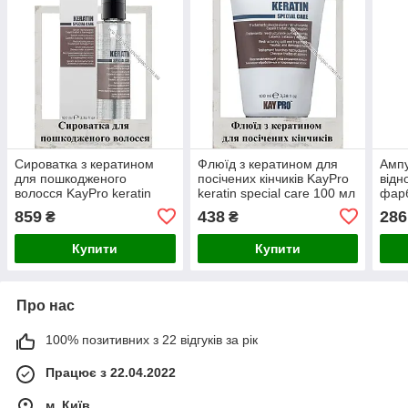
Сироватка з кератином
Флюїд з кератином для
Ампу
для пошкодженого
посічених кінчиків KayPro
відн
волосся KayPro keratin
keratin special care 100 мл
фарб
serum 100 мл
Effe
859
438
286
₴
₴
Купити
Купити
Про нас
100% позитивних з 22 відгуків за рік
Працює з 22.04.2022
м. Київ