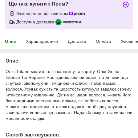
Що таке купити з Пром?
Замовлення під захистом
Доступна доставка
Опис
Характеристики
Доставка
Оплата
Умови п
Опис
Олія Tutano містить олію колагену та кариту. Олія Griffus
Intense Tip Repairer має відновлюючий ефект на кінчики, що
січуться, зволожуючи і зміцнюючи слабкі і ламкі пасма
волосся. Усуває сухість та шорсткість кутикули завдяки своєму
інтенсивному живленню. Діє на всі шари волосся, живить його
благородними рослинними оліями, які роблять волосся
м'яким і шовковистим, а також надають необхідну пружність
захищаючи волосся від ламкості. Надає блиску, не залишаючи
маслянистих слідів.
Спосіб застосування: