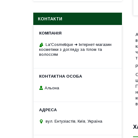
КОНТАКТИ
А
в
La'Cosmetique ➜ Інтернет-магазин
к
косметики з догляду за тілом та
ч
волоссям
т
Р
С
щ
П
Альона
н
к
в
вул. Ентузіастів, Київ, Україна
Х