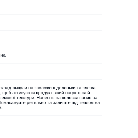
йна
 склад ампули на зволожені долоньки та злегка
х, щоб активувати продукт, який нагріється й
ремової текстури. Нанесіть на волосся пасмо за
Помасажуйте ретельно та залиште під теплом на
н.