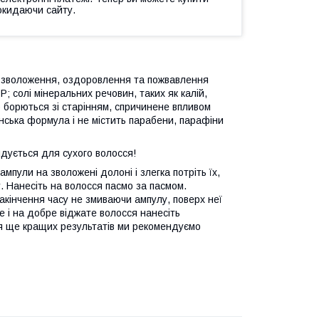
окидаючи сайту.
 - зволоження, оздоровлення та пожвавлення
РР; солі мінеральних речовин, таких як калій,
о борються зі старінням, спричинене впливом
анська формула і не містить парабени, парафіни
ндується для сухого волосся!
мпули на зволожені долоні і злегка потріть їх,
. Нанесіть на волосся пасмо за пасмом.
акінчення часу не змиваючи ампулу, поверх неї
е і на добре віджате волосся нанесіть
я ще кращих результатів ми рекомендуємо