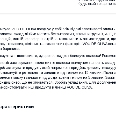
будь-який товар не п
мпула VOU DE OLIVA поєднує у собі всім відомі властивості оливи
олосся. склад лінійки містить бета-каротин, вітаміни групи В, А, Е, 
альцій, магній, фосфор і натрій, а також містить антиоксиданти, щ
асу, теплових, хімічних та екологічних факторів. VOU DE OLIVA вег
а барвники.
езультат: шовковисте, здорове, гладке і блискуче волосся! Рекоме
посіб застосування: після миття волосся шампунем нанесіть склад а
об активувати продукт, який нагріється і придбає кремову текстуру
омасажуйте ретельно та залиште під теплом на 15 хвилин. Після з
анесіть маску і залиште під додатковим теплом на 5 хвилин. Змийт
ондиціонер, що не змивається. Зробіть укладання. Для досягненн
икористовувати інші продукти в лінійці VOU DE OLIVA.
арактеристики