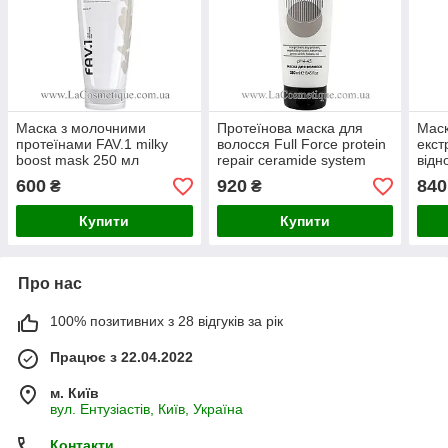
Маска з молочними
Протеїнова маска для
Маск
протеїнами FAV.1 milky
волосся Full Force protein
екст
boost mask 250 мл
repair ceramide system
відн
250 мл
Caca
600
920
840
₴
₴
Mask
Купити
Купити
Про нас
100% позитивних з 28 відгуків за рік
Працює з 22.04.2022
м. Київ
вул. Ентузіастів, Київ, Україна
Контакти