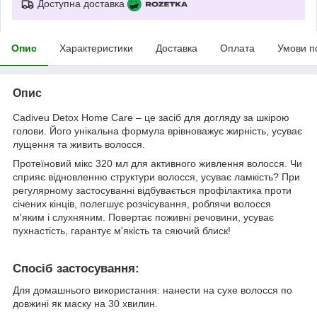
Доступна доставка
Опис
Характеристики
Доставка
Оплата
Умови п
Опис
Cadiveu Detox Home Care – це засіб для догляду за шкірою
голови. Його унікальна формула врівноважує жирність, усуває
лущення та живить волосся.
Протеїновий мікс 320 мл для активного живлення волосся. Чи
сприяє відновленню структури волосся, усуває ламкість? При
регулярному застосуванні відбувається профілактика проти
січених кінців, полегшує розчісування, роблячи волосся
м'яким і слухняним. Повертає поживні речовини, усуває
пухнастість, гарантує м'якість та сяючий блиск!
Спосіб застосування:
Для домашнього використання: нанести на сухе волосся по
довжині як маску на 30 хвилин.