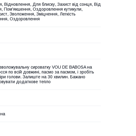
, Відновлення, Для блиску, Захист від сонця, Від
я, Пом'якшення, Оздоровлення кутикули,
ист, Зволоження, Зміцнення, Легкість
ання, Оздоровлення
 зволожувальну сироватку VOU DE BABOSA на
сся по всій довжині, пасмо за пасмом, і зробіть
іри голови. Залиште на 30 хвилин. Бажано
овувати додаткове тепло
ьна