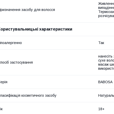
Живлення
випадінн
ризначення засобу для волосся
Термозах
розчісув
Користувальницькі характеристики
іпоалергенно
Так
нанесіть
сухе воло
посіб застосування
масаж шк
використ
ерія
BABOSA
ласифікація косметичного засобу
Натурал
ік
18+