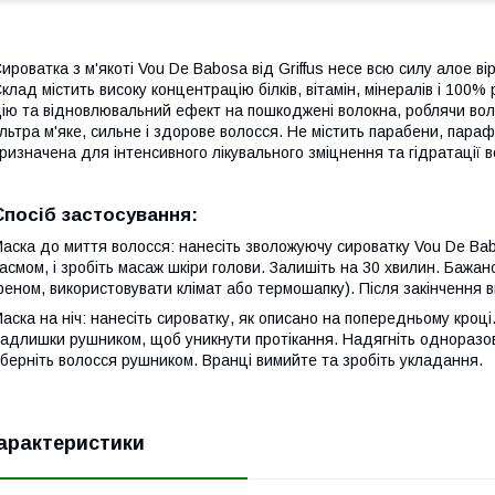
ироватка з м'якоті Vou De Babosa від Griffus несе всю силу алое 
клад містить високу концентрацію білків, вітамін, мінералів і 100
ію та відновлювальний ефект на пошкоджені волокна, роблячи волос
льтра м'яке, сильне і здорове волосся. Не містить парабени, пара
ризначена для інтенсивного лікувального зміцнення та гідратації в
Спосіб застосування:
аска до миття волосся: нанесіть зволожуючу сироватку Vou De Babo
асмом, і зробіть масаж шкіри голови. Залишіть на 30 хвилин. Бажа
еном, використовувати клімат або термошапку). Після закінчення в
аска на ніч: нанесіть сироватку, як описано на попередньому кроц
адлишки рушником, щоб уникнути протікання. Надягніть одноразов
берніть волосся рушником. Вранці вимийте та зробіть укладання.
арактеристики