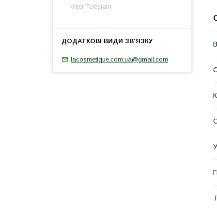
Viber, Telegram
В
lacosmetique.com.ua@gmail.com
О
К
С
У
Г
Т