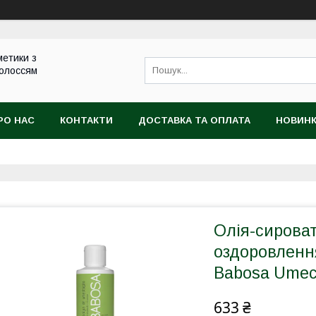
метики з
волоссям
РО НАС
КОНТАКТИ
ДОСТАВКА ТА ОПЛАТА
НОВИН
Олія-сироват
оздоровлення
Babosa Umec
633 ₴