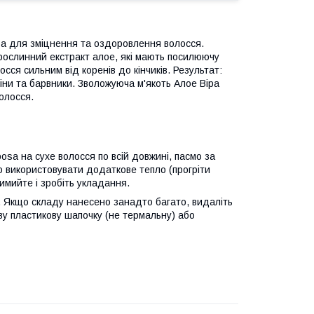
віра для зміцнення та оздоровлення волосся.
% рослинний екстракт алое, які мають посилюючу
ся сильним від коренів до кінчиків. Результат:
фіни та барвники. Зволожуюча м'якоть Алое Віра
олосся.
sa на сухе волосся по всій довжині, пасмо за
но використовувати додаткове тепло (прогріти
имийте і зробіть укладання.
і. Якщо складу нанесено занадто багато, видаліть
у пластикову шапочку (не термальну) або