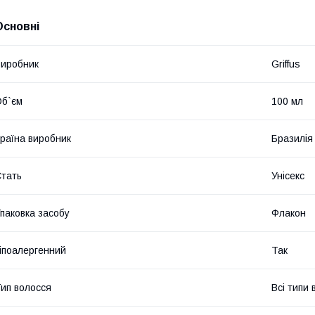
Основні
иробник
Griffus
б`єм
100 мл
раїна виробник
Бразилія
тать
Унісекс
паковка засобу
Флакон
іпоалергенний
Так
ип волосся
Всі типи 