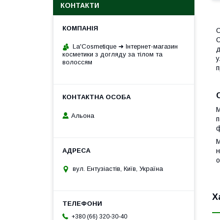
КОНТАКТИ
С
С
La'Cosmetique ➜ Інтернет-магазин
д
косметики з догляду за тілом та
у
волоссям
п
М
Альона
п
ф
М
н
о
вул. Ентузіастів, Київ, Україна
Х
+380 (66) 320-30-40